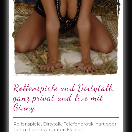
Rollenspiele und Dirtytalk,
ganz privat und live mit
Ginny
Rollenspiele, Dirtytalk, Telefonerotik, hart oder
zart mit dem versauten kleinen