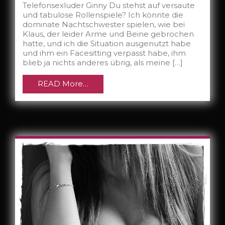
Telefonsexluder Ginny Du stehst auf versaute
und tabulose Rollenspiele? Ich könnte die
dominate Nachtschwester spielen, wie bei
Klaus, der leider Arme und Beine gebrochen
hatte, und ich die Situation ausgenutzt habe
und ihm ein Facesitting verpasst habe, ihm
blieb ja nichts anderes übrig, als meine […]
READ More…