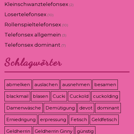
Kleinschwanztelefonsex
(2)
Losertelefonsex
(10)
Rollenspieltelefonsex
(10)
Telefonsex allgemein
(3)
Telefonsex dominant
(7)
Schlagwörter
abmelken
auslachen
ausnehmen
besamen
blackmail
blasen
Cucki
Cuckold
cuckolding
Damenwäsche
Demütigung
devot
dominant
Erniedrigung
erpressung
Fetisch
Geldfetisch
Geldherrin
Geldherrin Ginny
günstig