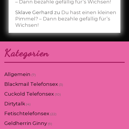
– Dann bezahle gefällig für’s Wichsen!
Sklave Gerhard
zu
Du hast einen kleinen
Pimmel? – Dann bezahle gefällig für’s
Wichsen!
Kategorien
Allgemein
(7)
Blackmail Telefonsex
(3)
Cuckold Telefonsex
(10)
Dirtytalk
(4)
Fetischtelefonsex
(22)
Geldherrin Ginny
(9)