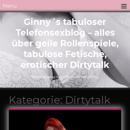
Menu
Ginny´s tabuloser
Telefonsexblog – alles
über geile Rollenspiele,
tabulose Fetische,
erotischer Dirtytalk
Telefonsexblog live und privat von Ginny
Kategorie:
Dirtytalk