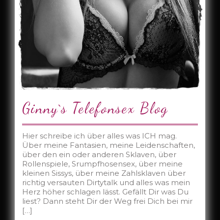
Ginny`s Telefonsex Blog
Hier schreibe ich über alles was ICH mag.
Über meine Fantasien, meine Leidenschaften,
über den ein oder anderen Sklaven, über
Rollenspiele, Srumpfhosensex, über meine
kleinen Sissys, über meine Zahlsklaven über
richtig versauten Dirtytalk und alles was mein
Herz höher schlagen lässt. Gefällt Dir was Du
liest? Dann steht Dir der Weg frei Dich bei mir
[…]