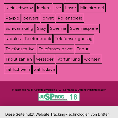
Kleinschwanz
lecken
live
Loser
Minipimmel
Paypig
pervers
privat
Rollenspiele
Schwanzkäfig
Sissy
Sperma
Spermaspiele
tabulos
Telefonerotik
Telefonsex günstig
Telefonsex live
Telefonsex privat
Tribut
Tribut zahlen
Versager
Vorführung
wichsen
zahlschwein
Zahlsklave
© Internacional IT Adultus Diversion S.L. - Kontakte & Datenschutzinformation
Diese Seite nutzt Website Tracking-Technologien von Dritten,