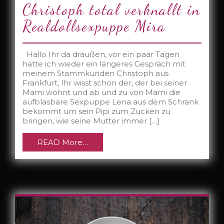
Christoph total verknallt in
Realdollsexpuppe Mira
Hallo Ihr da draußen, vor ein paar Tagen
hatte ich wieder ein längeres Gespräch mit
meinem Stammkunden Christoph aus
Frankfurt, Ihr wisst schon der, der bei seiner
Mami wohnt und ab und zu von Mami die
aufblasbare Sexpuppe Lena aus dem Schrank
bekommt um sein Pipi zum Zucken zu
bringen, wie seine Mutter immer […]
READ More…