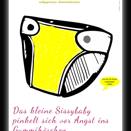
Das kleine Sissybaby
pinkelt sich vor Angst ins
Gummihöschen