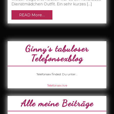
Dienstmädchen Outfit. Ein sehr kurzes […]
READ More…
Ginny´s tabuloser
Telefonsexblog
Telefonsex findest Du unter…
Telefonsex.live
Alle meine Beiträge