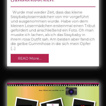
Wurde mal wieder Zeit, dass das kleine
Sissybabylosermädchen von mir vorgeführt
und ausgenommen wurde. Habe von dem
kleinen Losermädchen ersteinmal einen Tribut
gefordert und anschließend ein Foto. Oh man
musste ich lachen, als ich das Sissybaby in
ihrem rosa Outfit sah. Am besten aber fand ich
die gelbe Gummihose in die sich mein Opfer
[…]
READ More…