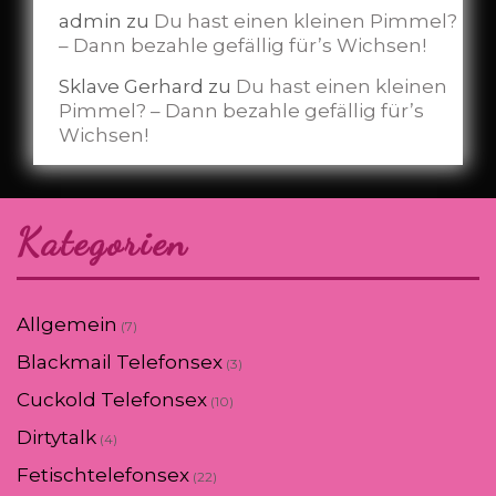
admin
zu
Du hast einen kleinen Pimmel?
– Dann bezahle gefällig für’s Wichsen!
Sklave Gerhard
zu
Du hast einen kleinen
Pimmel? – Dann bezahle gefällig für’s
Wichsen!
Kategorien
Allgemein
(7)
Blackmail Telefonsex
(3)
Cuckold Telefonsex
(10)
Dirtytalk
(4)
Fetischtelefonsex
(22)