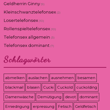
Geldherrin Ginny
(9)
Kleinschwanztelefonsex
(2)
Losertelefonsex
(10)
Rollenspieltelefonsex
(10)
Telefonsex allgemein
(3)
Telefonsex dominant
(7)
Schlagwörter
abmelken
auslachen
ausnehmen
besamen
blackmail
blasen
Cucki
Cuckold
cuckolding
Damenwäsche
Demütigung
devot
dominant
Erniedrigung
erpressung
Fetisch
Geldfetisch