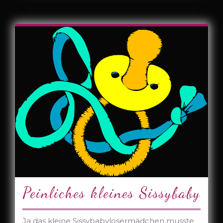
Peinliches kleines Sissybaby
Ja das kleine Sissybabylosermädchen musste