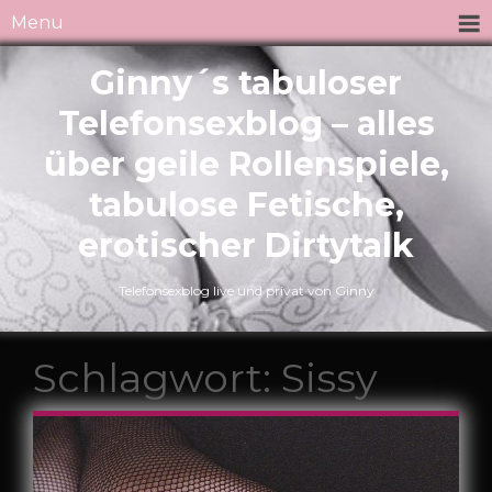
Menu
Ginny´s tabuloser
Telefonsexblog – alles
über geile Rollenspiele,
tabulose Fetische,
erotischer Dirtytalk
Telefonsexblog live und privat von Ginny
Schlagwort:
Sissy