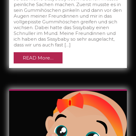
peinliche Sachen machen. Zuerst musste es in
sein Gummihöschen pinkeln und dann vor den
Augen meiner Freundinnen und mir in das
vollgepisste Gummihöschen greifen und sich
wichsen. Dabei hatte das Sissybaby einen
Schnuller im Mund. Meine Freundinnen und
ich haben das Sissybaby so sehr ausgelacht,
dass wir uns auch fast […]
READ More…