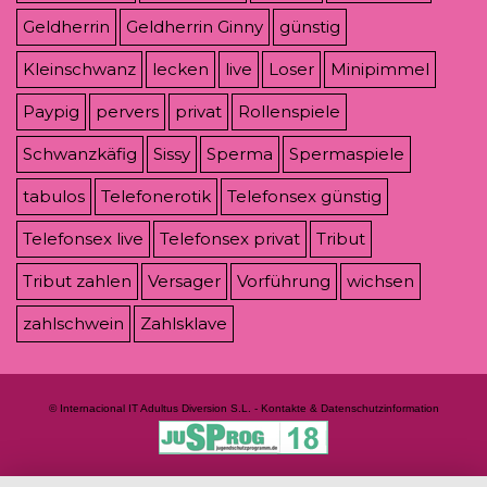
Geldherrin
Geldherrin Ginny
günstig
Kleinschwanz
lecken
live
Loser
Minipimmel
Paypig
pervers
privat
Rollenspiele
Schwanzkäfig
Sissy
Sperma
Spermaspiele
tabulos
Telefonerotik
Telefonsex günstig
Telefonsex live
Telefonsex privat
Tribut
Tribut zahlen
Versager
Vorführung
wichsen
zahlschwein
Zahlsklave
© Internacional IT Adultus Diversion S.L. - Kontakte & Datenschutzinformation