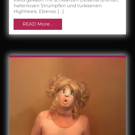
halterlosen Strümpfen und türkisenen
Highheels. Ebenso […]
READ More…