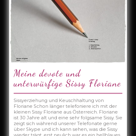
Meine devote und
unterwürfige Sissy Floriane
Sissyerziehung und Keuschhaltung von
Floriane Schon länger telefoniere ich mit der
kleinen Sissy Floriane aus Österreich. Floriane
ist 30 Jahre alt und eine sehr folgsame Sissy. Sie
zeigt sich während unserer Telefonate gerne
über Skype und ich kann sehen, was die Sissy
wieder trägt, erst neulich war es ein hellblaues