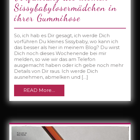
Sissybabylosermädchen in
ihrer Gummihose
So, ich hab es Dir gesagt, ich werde Dich
vorführen Du kleines Sissybaby, wo kann ich
das besser als hier in meinem Blog? Du wirst
Dich noch dieses Wochenende bei mir
melden, so wie wir das am Telefon
ausgemacht haben oder ich gebe noch mehr
Details von Dir raus. Ich werde Dich
ausnehmen, abmelken und […]
READ More…