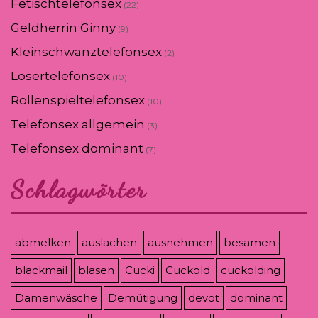
Fetischtelefonsex
(22)
Geldherrin Ginny
(9)
Kleinschwanztelefonsex
(2)
Losertelefonsex
(10)
Rollenspieltelefonsex
(10)
Telefonsex allgemein
(3)
Telefonsex dominant
(7)
Schlagwörter
abmelken
auslachen
ausnehmen
besamen
blackmail
blasen
Cucki
Cuckold
cuckolding
Damenwäsche
Demütigung
devot
dominant