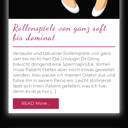
Rollenspiele von ganz soft
bis dominat
Versaute und tabulose Rollenspiele von ganz
zart bis recht hart Die Urologin Dr Ginny
braucht dringend eine Spermaprobe. Vorher
muss Patient Stefan aber noch etwas geweitet
werden. Also packe ich meinen Dilator aus und
führe ihn in seinen Penis ein. Leicht stöhnend
lässt sich mein Patient gefallen, was ich tue,
denn es ist ja nur […]
READ More…