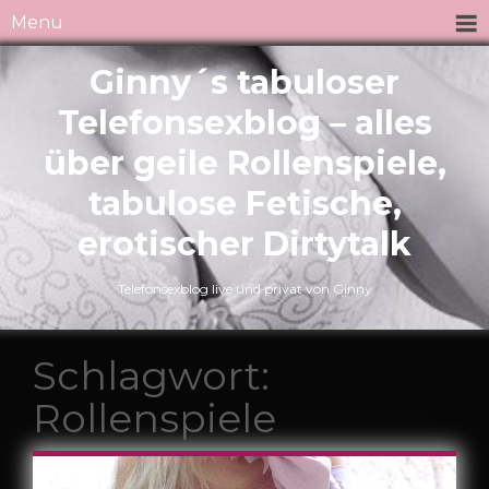
Menu
Ginny´s tabuloser
Telefonsexblog – alles
über geile Rollenspiele,
tabulose Fetische,
erotischer Dirtytalk
Telefonsexblog live und privat von Ginny
Schlagwort:
Rollenspiele