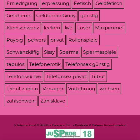
Erniedrigung
erpressung
Fetisch
Geldfetisch
Geldherrin
Geldherrin Ginny
günstig
Kleinschwanz
lecken
live
Loser
Minipimmel
Paypig
pervers
privat
Rollenspiele
Schwanzkäfig
Sissy
Sperma
Spermaspiele
tabulos
Telefonerotik
Telefonsex günstig
Telefonsex live
Telefonsex privat
Tribut
Tribut zahlen
Versager
Vorführung
wichsen
zahlschwein
Zahlsklave
© Internacional IT Adultus Diversion S.L. - Kontakte & Datenschutzinformation