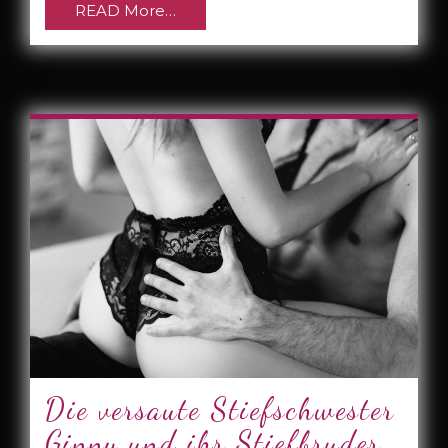
READ More…
Die versaute Stiefschwester
Ginny und ihr Stiefbruder