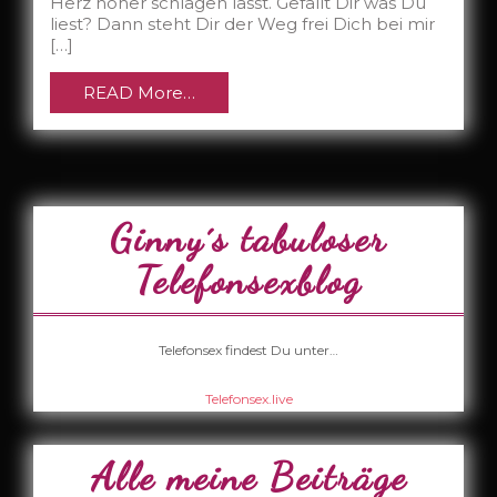
Herz höher schlagen lässt. Gefällt Dir was Du
liest? Dann steht Dir der Weg frei Dich bei mir
[…]
READ More…
Ginny´s tabuloser
Telefonsexblog
Telefonsex findest Du unter…
Telefonsex.live
Alle meine Beiträge