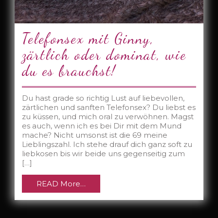
Telefonsex mit Ginny,
zärtlich oder dominat, wie
du es brauchst!
Du hast grade so richtig Lust auf liebevollen,
zärtlichen und sanften Telefonsex? Du liebst es
zu küssen, und mich oral zu verwöhnen. Magst
es auch, wenn ich es bei Dir mit dem Mund
mache? Nicht umsonst ist die 69 meine
Lieblingszahl. Ich stehe drauf dich ganz soft zu
liebkosen bis wir beide uns gegenseitig zum
[…]
READ More…