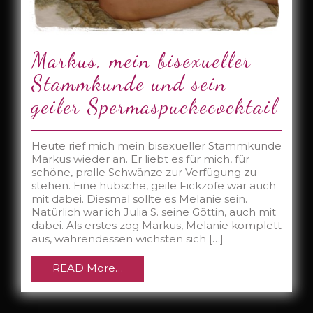
Markus, mein bisexueller
Stammkunde und sein
geiler Spermaspuckecocktail
Heute rief mich mein bisexueller Stammkunde
Markus wieder an. Er liebt es für mich, für
schöne, pralle Schwänze zur Verfügung zu
stehen. Eine hübsche, geile Fickzofe war auch
mit dabei. Diesmal sollte es Melanie sein.
Natürlich war ich Julia S. seine Göttin, auch mit
dabei. Als erstes zog Markus, Melanie komplett
aus, währendessen wichsten sich […]
READ More…