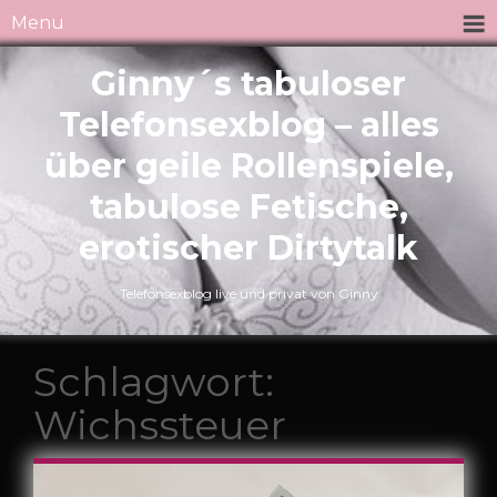
Menu
Ginny´s tabuloser
Telefonsexblog – alles
über geile Rollenspiele,
tabulose Fetische,
erotischer Dirtytalk
Telefonsexblog live und privat von Ginny
Schlagwort:
Wichssteuer