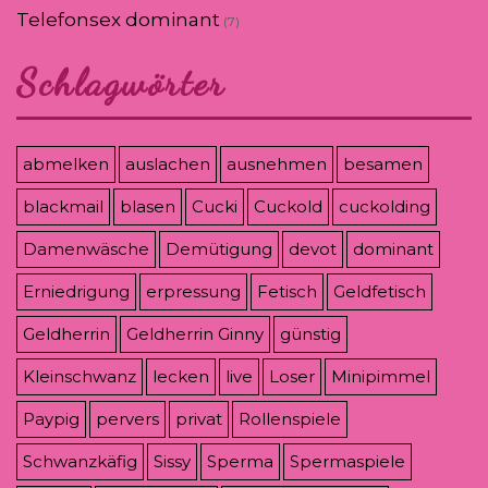
Telefonsex dominant
(7)
Schlagwörter
abmelken
auslachen
ausnehmen
besamen
blackmail
blasen
Cucki
Cuckold
cuckolding
Damenwäsche
Demütigung
devot
dominant
Erniedrigung
erpressung
Fetisch
Geldfetisch
Geldherrin
Geldherrin Ginny
günstig
Kleinschwanz
lecken
live
Loser
Minipimmel
Paypig
pervers
privat
Rollenspiele
Schwanzkäfig
Sissy
Sperma
Spermaspiele