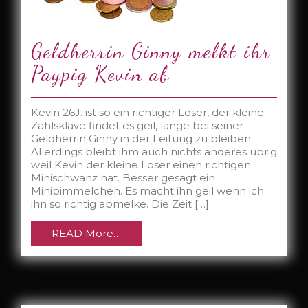
Geldherrin Ginny melkt ihr
Paypig Kevin ab
Kevin 26J. ist so ein richtiger Loser, der kleine
Zahlsklave findet es geil, lange bei seiner
Geldherrin Ginny in der Leitung zu bleiben.
Allerdings bleibt ihm auch nichts anderes übrig
weil Kevin der kleine Loser einen richtigen
Minischwanz hat. Besser gesagt ein
Minipimmelchen. Es macht ihn geil wenn ich
ihn so richtig abmelke. Die Zeit […]
READ More…