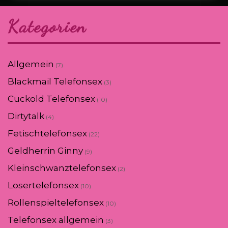
Kategorien
Allgemein
(7)
Blackmail Telefonsex
(3)
Cuckold Telefonsex
(10)
Dirtytalk
(4)
Fetischtelefonsex
(22)
Geldherrin Ginny
(9)
Kleinschwanztelefonsex
(2)
Losertelefonsex
(10)
Rollenspieltelefonsex
(10)
Telefonsex allgemein
(3)